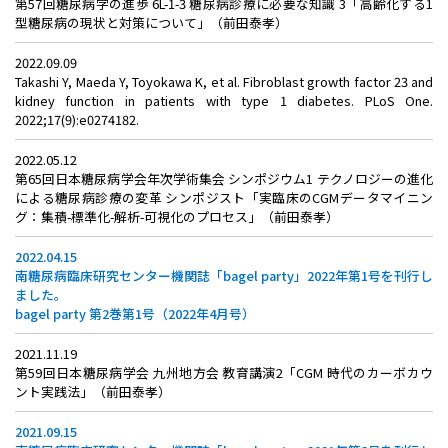
第57回糖尿病学の進歩 6L-1-3 糖尿病診療に必要な知識 3「高齢化する1
型糖尿病の現状と対策について」（前田泰孝）
2022.09.09
Takashi Y, Maeda Y, Toyokawa K, et al. Fibroblast growth factor 23 and
kidney function in patients with type 1 diabetes. PLoS One.
2022;17(9):e0274182.
2022.05.12
第65回日本糖尿病学会年次学術集会 シンポジウム1 テクノロジーの進化
による糖尿病診療の変革 シンポジスト「実臨床のCGMデータマイニン
グ：集積-標準化-解析-可視化のプロセス」（前田泰孝）
2022.04.15
南糖尿病臨床研究センター機関誌「bagel party」2022年第1号を刊行し
ました。
bagel party 第2巻第1号（2022年4月号）
2021.11.19
第59回日本糖尿病学会 九州地方会 教育講演2「CGM 時代のカーボカウ
ント実践法」（前田泰孝）
2021.09.15