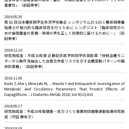
重要性」（前田泰孝）
2019.05.25
第 62 回日本糖尿病学会年次学術集会 シンポジウム25 S25-1 糖尿病療養
指導士が魅力的な臨床研究を行うために シンポジスト「臨床研究のた
めの倫理審査の意義―現場の声を正しく効果的に届けるために―」（前
田泰孝）
2018.12.10
研究助成金：平成30年度 近藤記念医学財団学術奨励賞「持続血糖モニ
ターから無作為抽出した血管合併症リスクを示す血糖変動パターンの臨
床的意義」（前田泰孝）
2018.11.05
Kudo T, Abe I, Minezaki M, ... Maeda Y and Kobayashi K. Investigation of
Metabolic and Circulatory Parameters That Predict Effects of
Dapagliflozin... J Diabetes Metab 2018, Vol 9(11):810
2018.05.17
研究助成金：平成30年度健康・体力づくり事業財団健康運動指導研究助
成（守田 摩有子）
2018.03.03