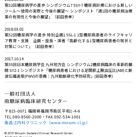
第52回糖尿病学の進歩 シンポジウム7 5SY-7 糖尿病診療における新しい
ツール～使用の実際と今後の展望～ シンポジスト「週1回の糖尿病治療
薬の有用性と今後の展望」（前田泰孝）
2018.03.02
第52回糖尿病学の進歩 特別企画1 5SL-1 1型糖尿病患者のライフキャリ
ア教育・支援 企画・座長・演者「高齢化する1型糖尿病患者の現状と
対策について」（前田泰孝）
2017.10.14
第55回日本糖尿病学会 九州地方会 シンポジウム2糖尿病臨床の革新的展
開 SY2-1 シンポジスト「糖尿病患者における足関節上腕血圧比(ABI)と脈
波伝播速度(PWV)の意義：九州動脈硬化予防研究」(前田泰孝)
〒815-0071 福岡県福岡市南区平和1-4-6
TEL.080-8560-2000・FAX.092-534-1001
南昌江内科クリニック（www.minami-cl.jp）
© 2019 Minami Diabetes Clinical Research Center.