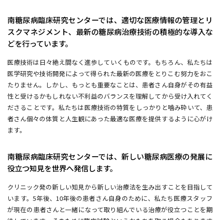
南糖尿病臨床研究センターでは、適切な医療情報の管理とリ
スクマネジメント、
最新の糖尿病治療技術の積極的な導入な
どを行っています。
医療技術は日々絶え間なく進歩していくものです。もちろん、私たちは
医学研究や技術開発によって得られた最新の医療をとりこむ努力をおこ
たりません。しかし、もっとも重要なことは、患者さん自身がその有益
性と受けるかもしれない不利益のバランスを理解してから受け入れてく
ださることです。私たちは医療技術の特質をしっかりと噛み砕いて、患
者さん個々の体質と人生観にあった最適な医療を提供するように心がけ
ます。
南糖尿病臨床研究センターでは、
新しい糖尿病医療の発展に
役立つ知見を世界へ発信します。
クリニック発の新しい知見から新しい治療法を生み出すことを目指して
います。5年後、10年後の患者さん自身のために、私たち医療スタッフ
が現在の患者さんと一緒になって取り組んでいる治療が役立つことを期