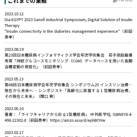
これまでの業績
2023.10.12
Dia-EGYPT 2023 Sanofi Industrial Symposium, Digital Solution of Insulin
Therapy
"Insulin connectivity in the diabetes management experience"（前田
泰孝）
2023.08.19
第23回日本糖尿病インフォマティクス学会年次学術集会 若手奨励最優
秀賞「持続グルコースモニタリング（CGM）データベースを用いた長期
血糖変動の視覚化」（前田泰孝）
2023.05.13
第66回日本糖尿病学会年次学術集会 シンポジウム25 インスリン治療―
現在から未来へ― シンポジスト「高齢化に直面する 1 型糖尿病治療，
その現在と未来」（関口 男）
2023.05.10
著書：「ライフキャリアから診る1型糖尿病」 中外医学社. ISBN978-4-
498-22302-8（前田泰孝）https://amzn.asia/d/ephBOVw
2023.02.17