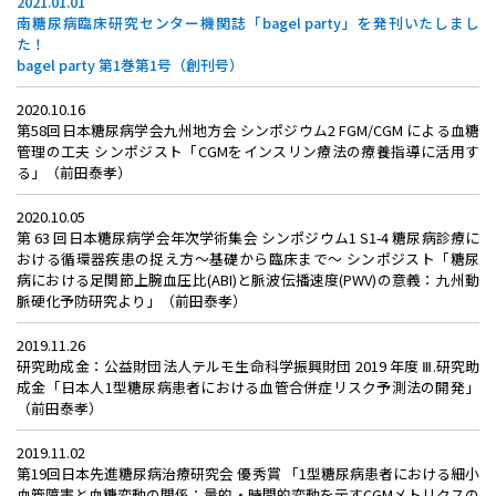
2021.01.01
南糖尿病臨床研究センター機関誌「bagel party」を発刊いたしまし
た！
bagel party 第1巻第1号（創刊号）
2020.10.16
第58回日本糖尿病学会九州地方会 シンポジウム2 FGM/CGM による血糖
管理の工夫 シンポジスト「CGMをインスリン療法の療養指導に活用す
る」（前田泰孝）
2020.10.05
第 63 回日本糖尿病学会年次学術集会 シンポジウム1 S1-4 糖尿病診療に
おける循環器疾患の捉え方～基礎から臨床まで～ シンポジスト「糖尿
病における足関節上腕血圧比(ABI)と脈波伝播速度(PWV)の意義：九州動
脈硬化予防研究より」（前田泰孝）
2019.11.26
研究助成金：公益財団法人テルモ生命科学振興財団 2019 年度 Ⅲ.研究助
成金「日本人1型糖尿病患者における血管合併症リスク予測法の開発」
（前田泰孝）
2019.11.02
第19回日本先進糖尿病治療研究会 優秀賞 「1型糖尿病患者における細小
血管障害と血糖変動の関係：量的・時間的変動を示すCGMメトリクスの