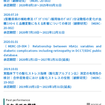
検討（観察研究）（MERC-20-003）
承認期間：2020年8月18～2025年03月31日
2020.07.10
1型糖尿病の補助療法 ｲﾌﾟﾗｸﾞﾘﾌﾛｼﾞﾝ服用後のｸﾞﾙｶｺﾞﾝ分泌動態の変化が血
糖ｺﾝﾄﾛｰﾙ と血糖変動に与える影響についての検討（観察研究）（MERC-
20-002）
承認期間：2020年7月10日～2022年12月31日
2020.01.01
（MERC-19-004）Relationship between HbA1c variables and
diabetic complications including retinopathy in DCCT/EDIC public
database.
承認期間：2020年1月1日～2027年1月31日(延長)
2019.10.01
実臨床下での酸化ストレス指標（酸化型アルブミン比）測定の有用性の
検討：合併症発症における酸化ストレスの役割（観察研究）（MERC-
19-002）
承認期間：2019年10月1日～2023年3月31日(延長)
Past performance
PDF形式